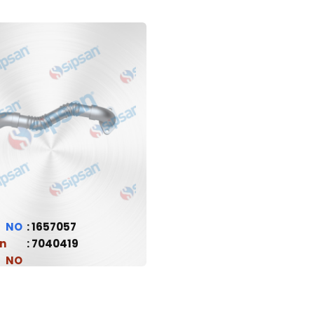
1657057
n
7040419