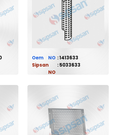
0
Oem
1413633
Sipsan
5033633