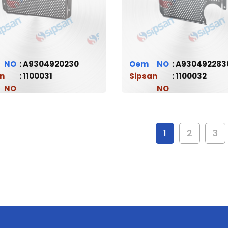
A9304920230
Oem
A930492283
n
1100031
Sipsan
1100032
1
2
3