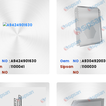
A9424901630
Oem
A930492003
n
1100041
Sipsan
1100030