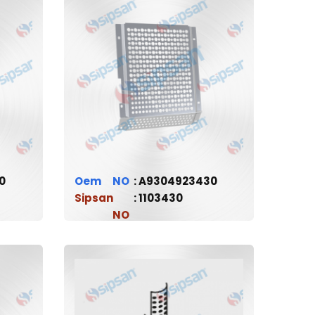
0
Oem
A9304923430
Sipsan
1103430