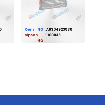
0
Oem
A9304923530
Sipsan
1100033