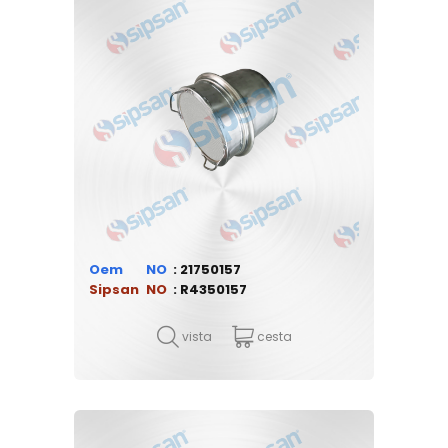
Oem
21750157
Sipsan
R4350157
vista
cesta