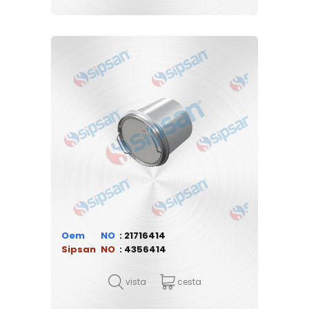
Oem
21716414
Sipsan
4356414
vista
cesta