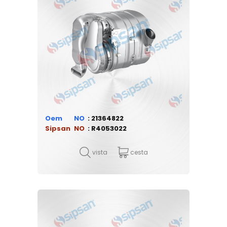
Oem
21364822
Sipsan
R4053022
vista
cesta