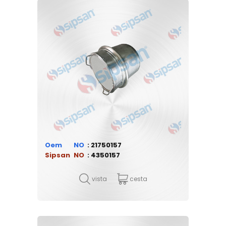
Oem
21750157
Sipsan
4350157
vista
cesta