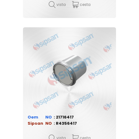
vista
cesta
Oem
21716417
Sipsan
R4356417
vista
cesta