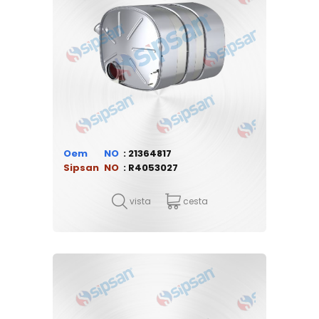
Oem
21364817
Sipsan
R4053027
vista
cesta