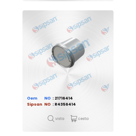
Oem
21716414
Sipsan
R4356414
vista
cesta