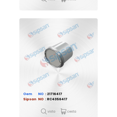
Oem
21716417
Sipsan
RC4356417
vista
cesta