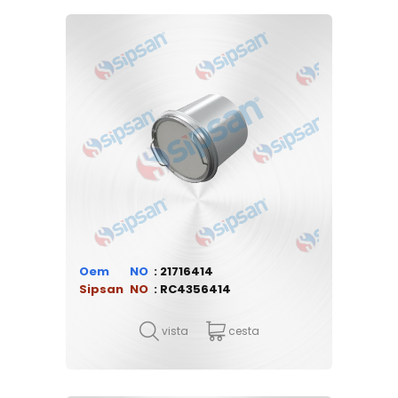
Oem
21716414
Sipsan
RC4356414
vista
cesta