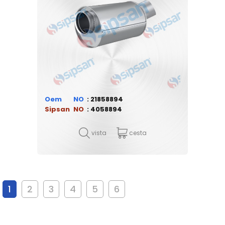
Oem
21858894
Sipsan
4058894
vista
cesta
1
2
3
4
5
6