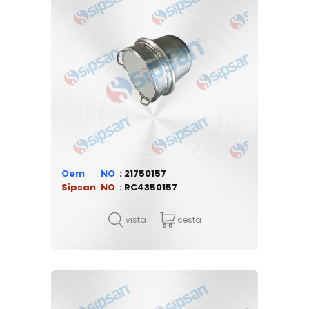
Oem
21750157
Sipsan
RC4350157
vista
cesta