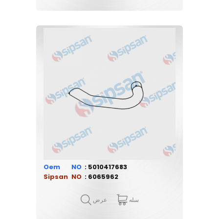
Oem
5010417683
Sipsan
6065962
سله
عرض