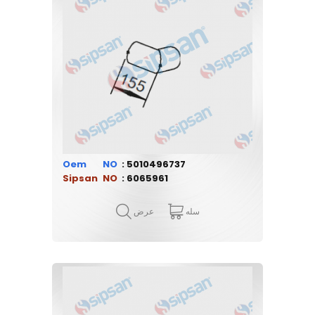
Oem
5010496737
Sipsan
6065961
سله
عرض