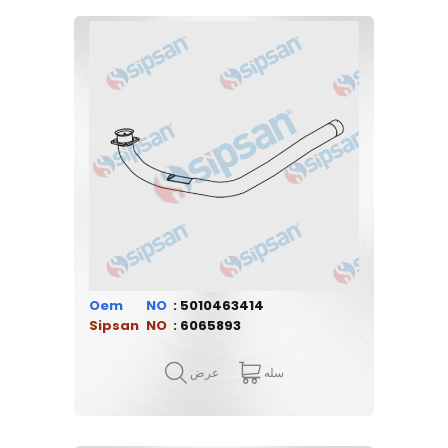
Oem
5010463414
Sipsan
6065893
سله
عرض