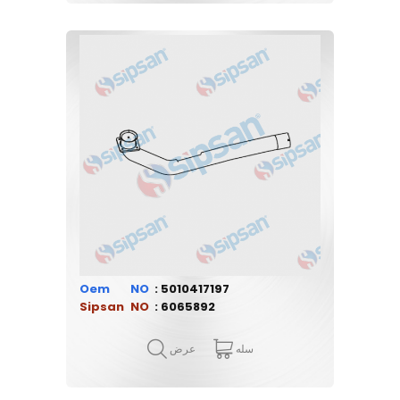
Oem
5010417197
Sipsan
6065892
سله
عرض