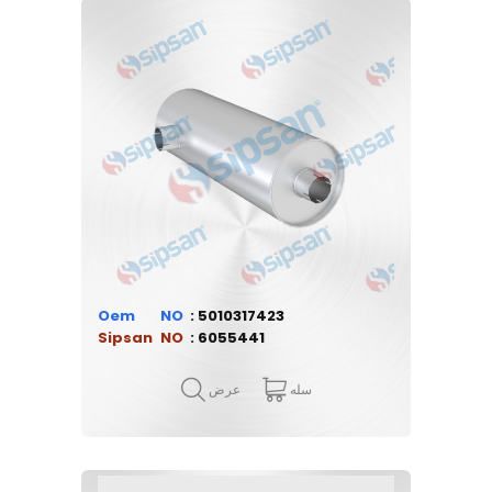
Oem
5010317423
Sipsan
6055441
سله
عرض