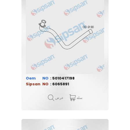
Oem
5010417198
Sipsan
6065891
سله
عرض