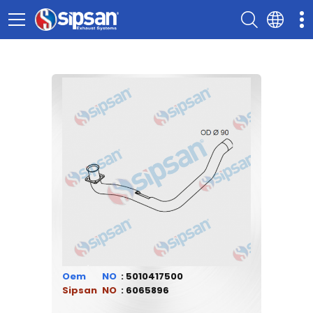
Oem
5010417500
Sipsan
6065896