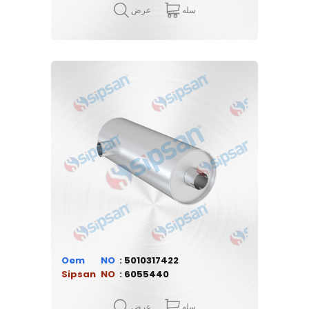
سله
عرض
Oem
5010317422
Sipsan
6055440
سله
عرض