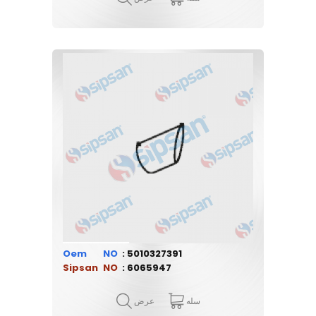
Oem
5010327391
Sipsan
6065947
سله
عرض