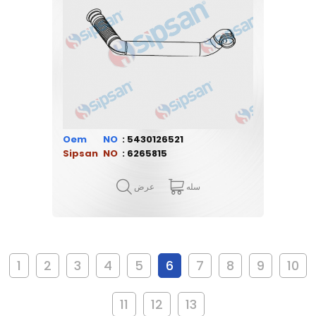
Oem
5430126521
Sipsan
6265815
سله
عرض
1
2
3
4
5
6
7
8
9
10
11
12
13