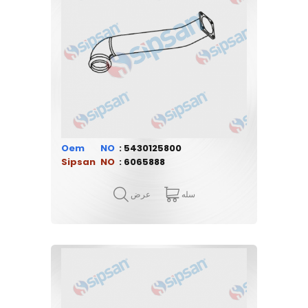
Oem
5430125800
Sipsan
6065888
سله
عرض