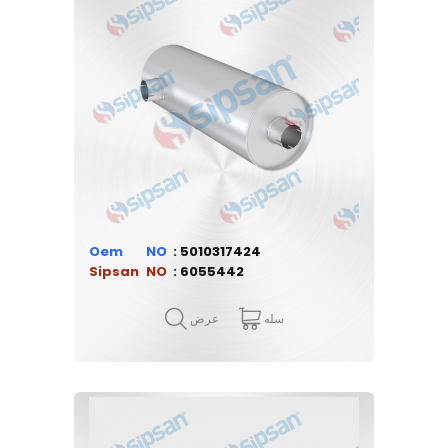
Oem
5010317424
Sipsan
6055442
سله
عرض