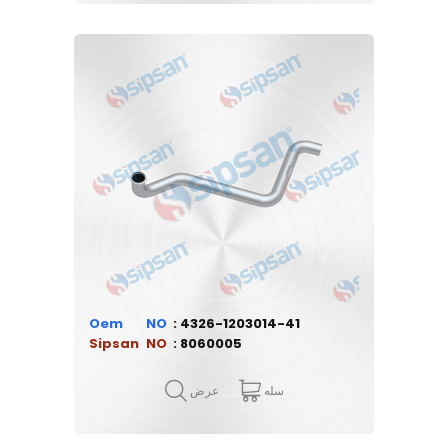
Oem
4326-1203014-41
Sipsan
8060005
سله
عرض