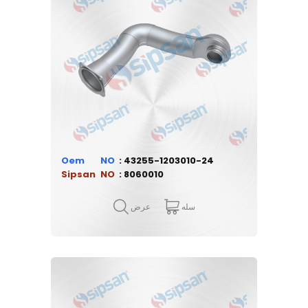
Oem
43255-1203010-24
Sipsan
8060010
سله
عرض