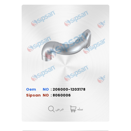
Oem
206000-1203178
Sipsan
8060006
سله
عرض