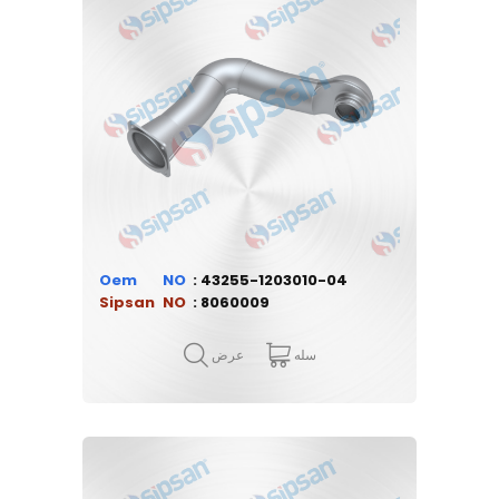
Oem
43255-1203010-04
Sipsan
8060009
سله
عرض