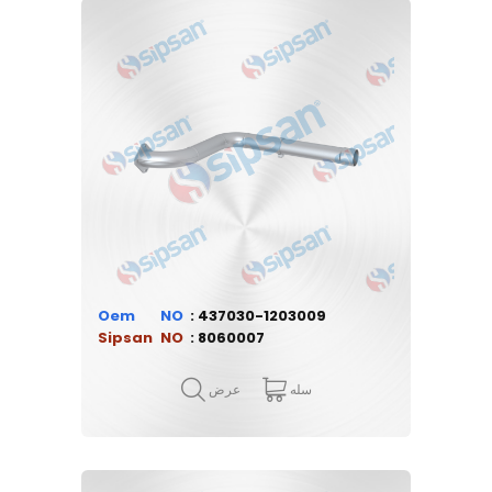
Oem
437030-1203009
Sipsan
8060007
سله
عرض