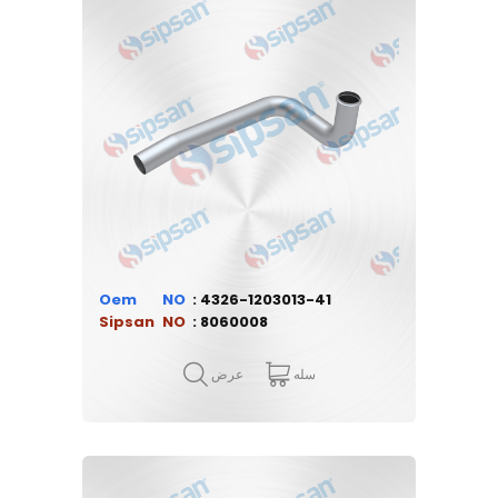
Oem
4326-1203013-41
Sipsan
8060008
سله
عرض