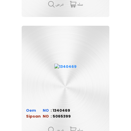
سله
عرض
Oem
1340469
Sipsan
5065399
سله
عرض