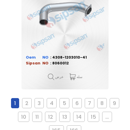
Oem
4308-1203010-41
Sipsan
8060012
سله
عرض
1
2
3
4
5
6
7
8
9
10
11
12
13
14
15
...