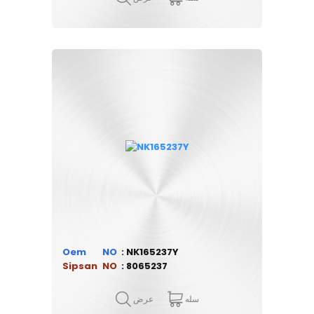
Oem
NK165237Y
Sipsan
8065237
سله
عرض