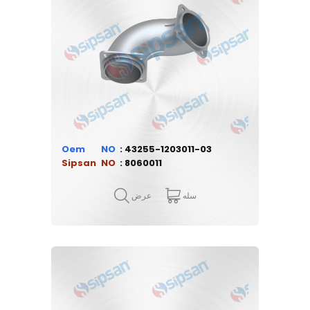
Oem
43255-1203011-03
Sipsan
8060011
سله
عرض