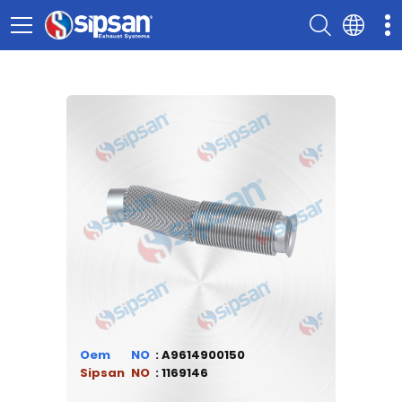
Oem
A9614900150
Sipsan
1169146