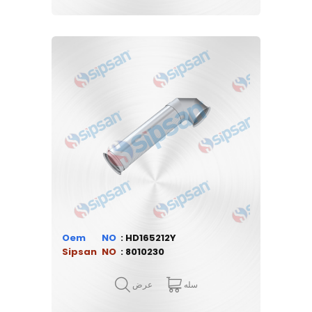
Oem
HD165212Y
Sipsan
8010230
سله
عرض