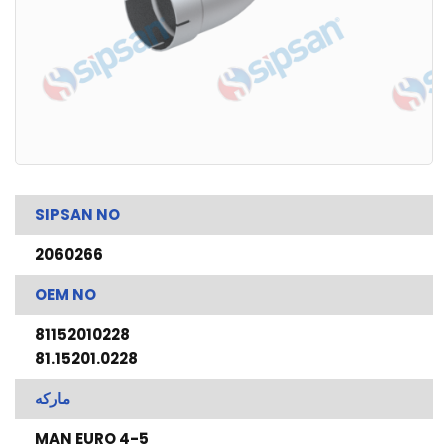
SIPSAN NO
2060266
OEM NO
81152010228
81.15201.0228
ماركه
MAN EURO 4-5