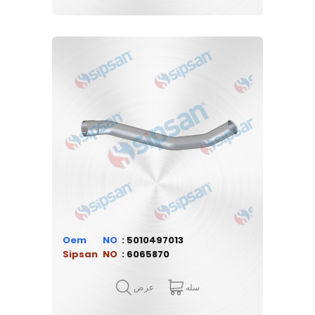
Oem
5010497013
Sipsan
6065870
سله
عرض