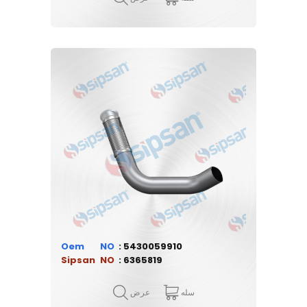
Oem
5430059910
Sipsan
6365819
سله
عرض