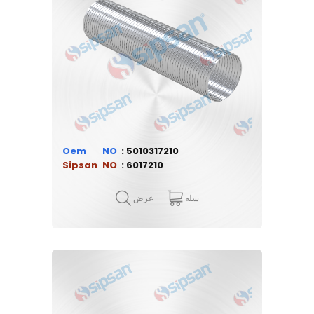
Oem
5010317210
Sipsan
6017210
سله
عرض