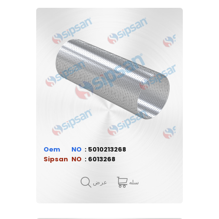
Oem
5010213268
Sipsan
6013268
سله
عرض