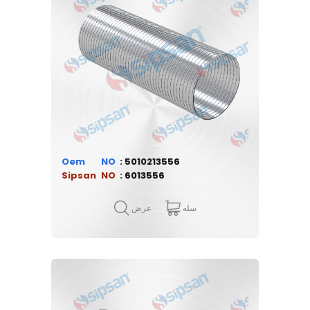
Oem
5010213556
Sipsan
6013556
سله
عرض