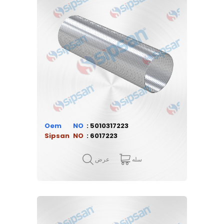
Oem
5010317223
Sipsan
6017223
سله
عرض