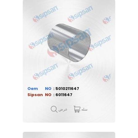
Oem
5010211647
Sipsan
6011647
سله
عرض