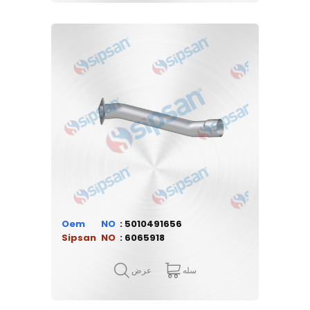
Oem
5010491656
Sipsan
6065918
سله
عرض