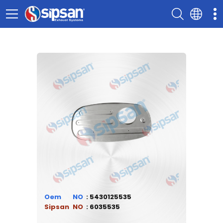
Oem
5430125535
Sipsan
6035535