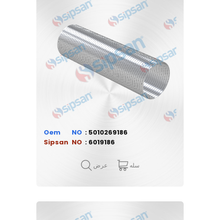
Oem
5010269186
Sipsan
6019186
سله
عرض