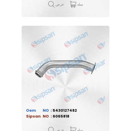
سله
عرض
Oem
5430127482
Sipsan
6065818
سله
عرض